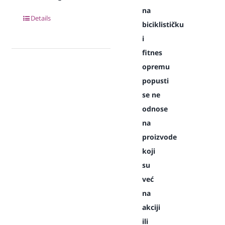
na
Details
biciklističku
i
fitnes
opremu
popusti
se ne
odnose
na
proizvode
koji
su
već
na
akciji
ili