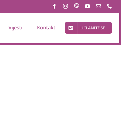
Vijesti
Kontakt
UČLANITE SE