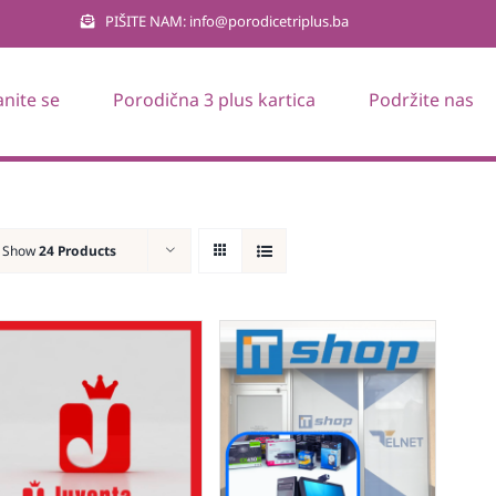
PIŠITE NAM: info@porodicetriplus.ba
anite se
Porodična 3 plus kartica
Podržite nas
Show
24 Products