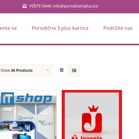
PIŠITE NAM: info@porodicetriplus.ba
anite se
Porodična 3 plus kartica
Podržite nas
Show
36 Products