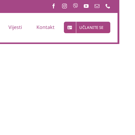
Vijesti
Kontakt
UČLANITE SE