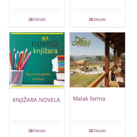
Details
Details
Malak farma
KNJIŽARA NOVELA
Details
Details