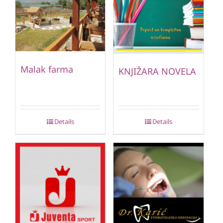
Malak farma
KNJIŽARA NOVELA
Details
Details