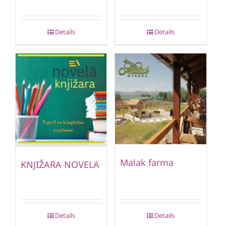
Details
Details
Malak farma
KNJIŽARA NOVELA
Details
Details