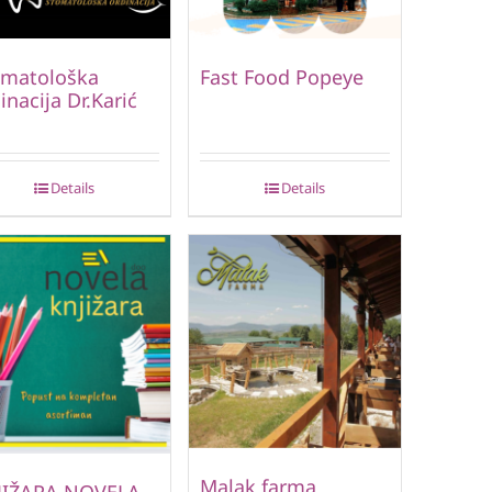
omatološka
Fast Food Popeye
inacija Dr.Karić
Details
Details
Malak farma
JIŽARA NOVELA