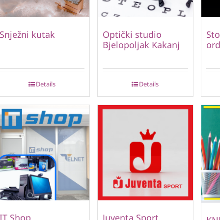
Snježni kutak
Optički studio
St
Bjelopoljak Kakanj
ord
Details
Details
IT Shop
Juventa Sport
KN