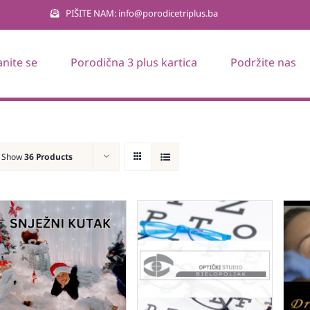
PIŠITE NAM: info@porodicetriplus.ba
anite se
Porodična 3 plus kartica
Podržite nas
Show
36 Products