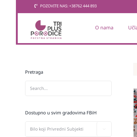
Skip
POZOVITE NAS: +38762 444 893
to
content
O nama
Učl
Pretraga
Dostupno u svim gradovima FBiH
