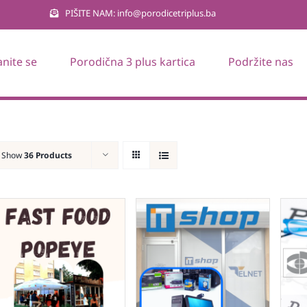
PIŠITE NAM: info@porodicetriplus.ba
anite se
Porodična 3 plus kartica
Podržite nas
Show
36 Products