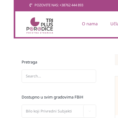
Skip
POZOVITE NAS: +38762 444 893
to
content
O nama
Učl
Pretraga
Dostupno u svim gradovima FBiH
