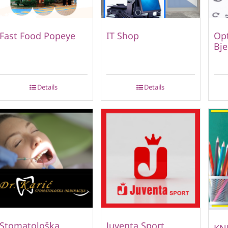
Fast Food Popeye
IT Shop
Opt
Bje
Details
Details
Stomatološka
Juventa Sport
KN