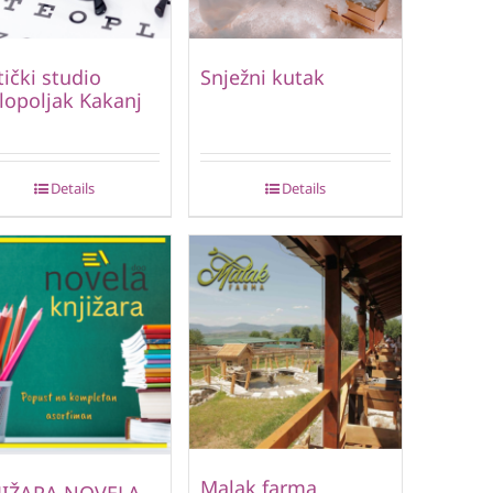
ički studio
Snježni kutak
lopoljak Kakanj
Details
Details
Malak farma
JIŽARA NOVELA