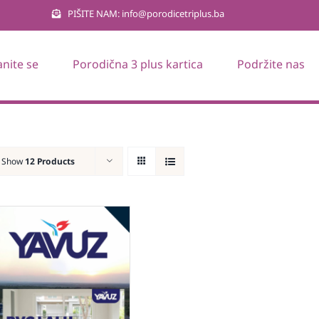
PIŠITE NAM: info@porodicetriplus.ba
anite se
Porodična 3 plus kartica
Podržite nas
Show
12 Products