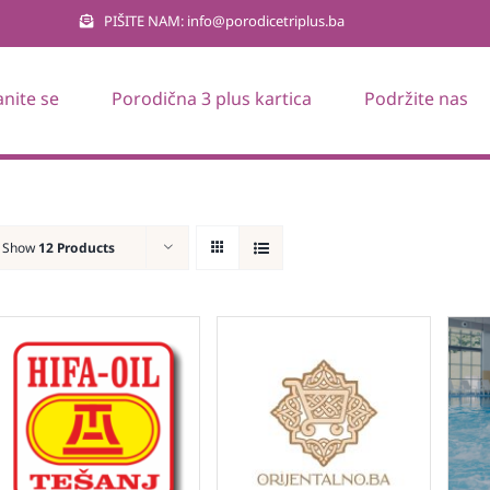
PIŠITE NAM: info@porodicetriplus.ba
anite se
Porodična 3 plus kartica
Podržite nas
Show
12 Products