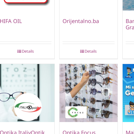
HIFA OIL
Orijentalno.ba
Ban
Gr
Details
Details
Optika ItaliyOptik
Optika Focus
Mal