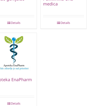
medica
Details
Details
oteka EnaPharm
Details