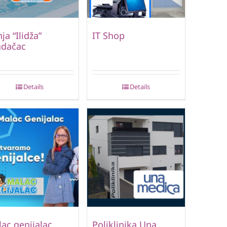
ja “Ilidža”
IT Shop
adačac
Details
Details
ac genijalac
Poliklinika Una