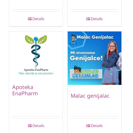
Details
Details
Apoteka
EnaPharm
Malac genijalac
Details
Details