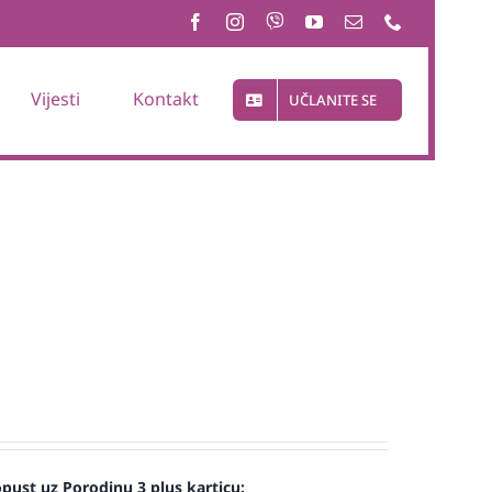
Vijesti
Kontakt
UČLANITE SE
st uz Porodinu 3 plus karticu: