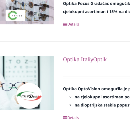
Optika Focus Gradačac omogućila
cjelokupni asortiman i 15% na dio
Details
Optika ItaliyOptik
Optika OptoVision omogućila je p
na cjelokupni asortiman p
na dioptrijska stakla popu
Details