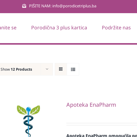
PIŠITE NAM: info@porodicetriplus.ba
anite se
Porodična 3 plus kartica
Podržite nas
Show
12 Products
Apoteka EnaPharm
Apoteka EnaPharm omogućila popu