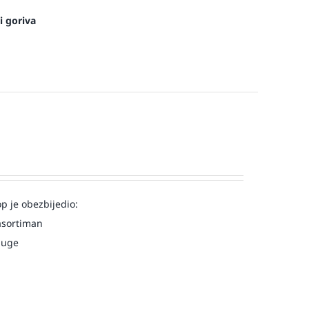
i goriva
op je obezbijedio:
asortiman
luge