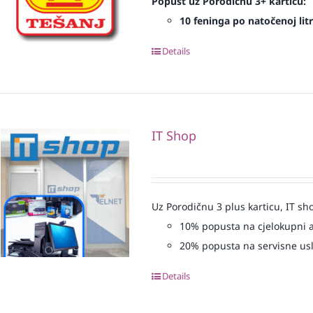
Popust uz Porodičnu 3+ karticu:
10 feninga po natočenoj litr
Details
IT Shop
Uz Porodičnu 3 plus karticu, IT sh
10% popusta na cjelokupni 
20% popusta na servisne us
Details