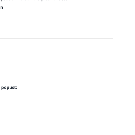
an
u popust: