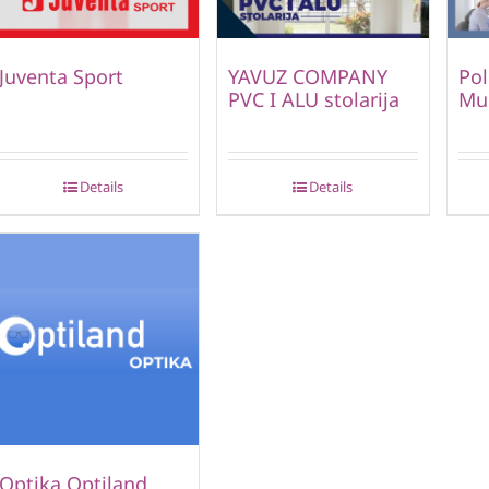
Juventa Sport
YAVUZ COMPANY
Pol
PVC I ALU stolarija
Mu
Details
Details
Optika Optiland