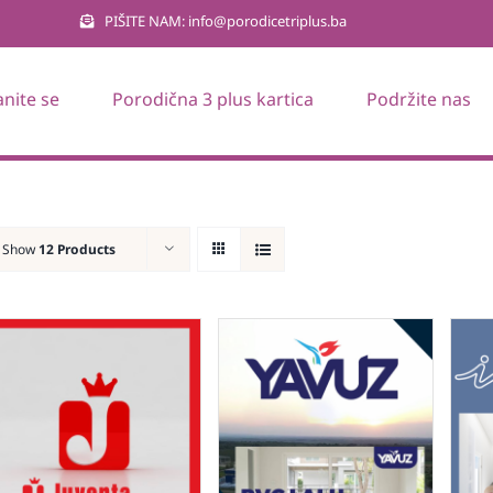
PIŠITE NAM: info@porodicetriplus.ba
anite se
Porodična 3 plus kartica
Podržite nas
Show
12 Products