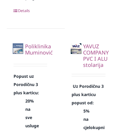
Details
Poliklinika
YAVUZ
Muminović
COMPANY
PVC I ALU
stolarija
Popust uz
Porodičnu 3
Uz Porodičnu 3
plus karticu:
plus karticu
20%
popust od:
na
5%
sve
na
usluge
cjelokupni