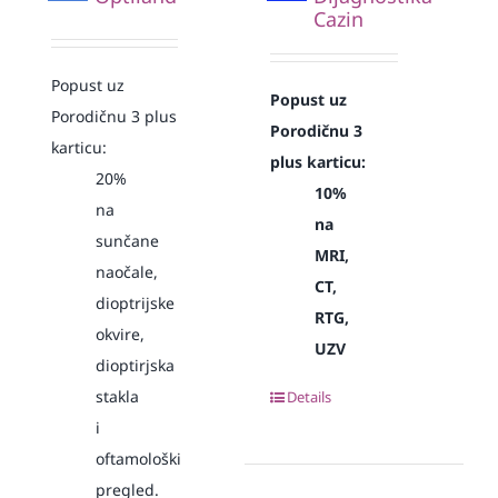
Cazin
Popust uz
Popust uz
Porodičnu 3 plus
Porodičnu 3
karticu:
plus karticu:
20%
10%
na
na
sunčane
MRI,
naočale,
CT,
dioptrijske
RTG,
okvire,
UZV
dioptirjska
stakla
Details
i
oftamološki
pregled.