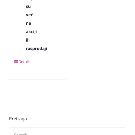
su
već
na
akciji
ili
rasprodaji
Details
Pretraga