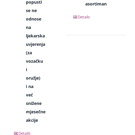
popusti
asortiman
se ne
Details
odnose
na
ljekarska
uvjerenja
(za
vozačku
i
oružje)
i na
već
snižene
mjesečne
akcije
Details