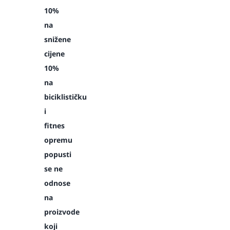
10%
na
snižene
cijene
10%
na
biciklističku
i
fitnes
opremu
popusti
se ne
odnose
na
proizvode
koji