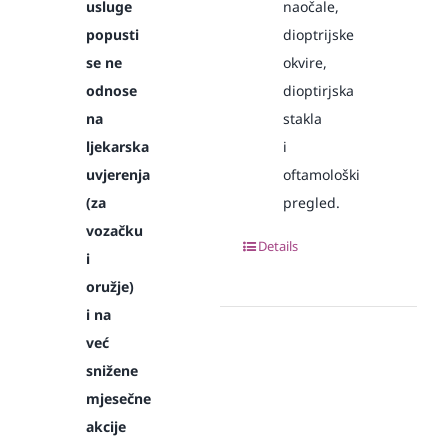
usluge
naočale,
popusti
dioptrijske
se ne
okvire,
odnose
dioptirjska
na
stakla
ljekarska
i
uvjerenja
oftamološki
(za
pregled.
vozačku
Details
i
oružje)
i na
već
snižene
mjesečne
akcije