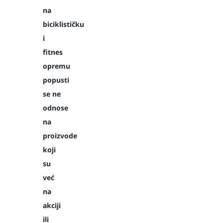
na
biciklističku
i
fitnes
opremu
popusti
se ne
odnose
na
proizvode
koji
su
već
na
akciji
ili