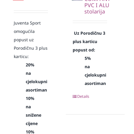
PVC I ALU
stolarija
Juventa Sport
omogućila
Uz Porodičnu 3
popust uz
plus karticu
Porodičnu 3 plus
popust od:
karticu:
5%
20%
na
na
cjelokupni
cjelokupni
asortiman
asortiman
Details
10%
na
snižene
cijene
10%