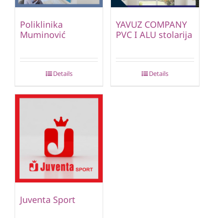
Poliklinika
YAVUZ COMPANY
Muminović
PVC I ALU stolarija
Details
Details
Juventa Sport