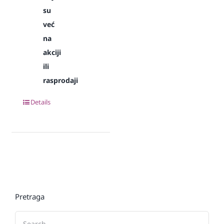
su
već
na
akciji
ili
rasprodaji
Details
Pretraga