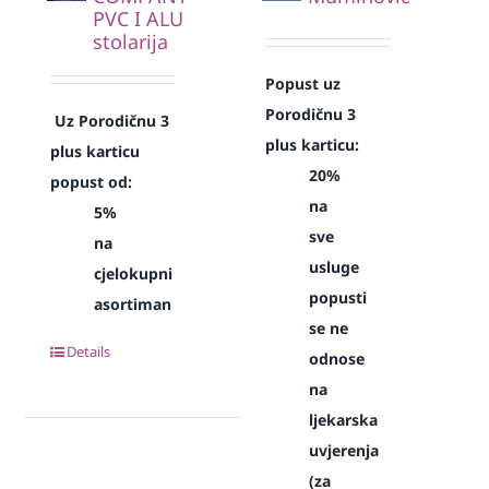
PVC I ALU
stolarija
Popust uz
Porodičnu 3
Uz Porodičnu 3
plus karticu:
plus karticu
20%
popust od:
na
5%
sve
na
usluge
cjelokupni
popusti
asortiman
se ne
Details
odnose
na
ljekarska
uvjerenja
(za