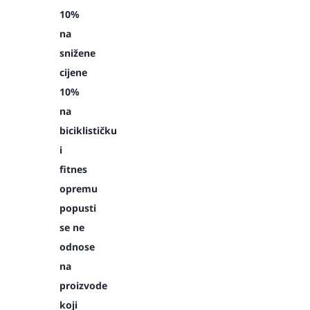
10%
na
snižene
cijene
10%
na
biciklističku
i
fitnes
opremu
popusti
se ne
odnose
na
proizvode
koji