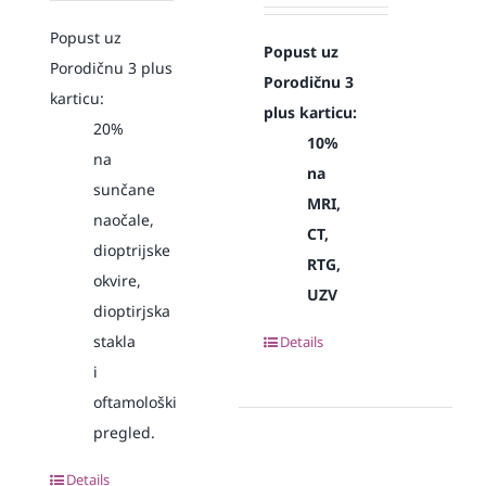
Popust uz
Popust uz
Porodičnu 3 plus
Porodičnu 3
karticu:
plus karticu:
20%
10%
na
na
sunčane
MRI,
naočale,
CT,
dioptrijske
RTG,
okvire,
UZV
dioptirjska
stakla
Details
i
oftamološki
pregled.
Details