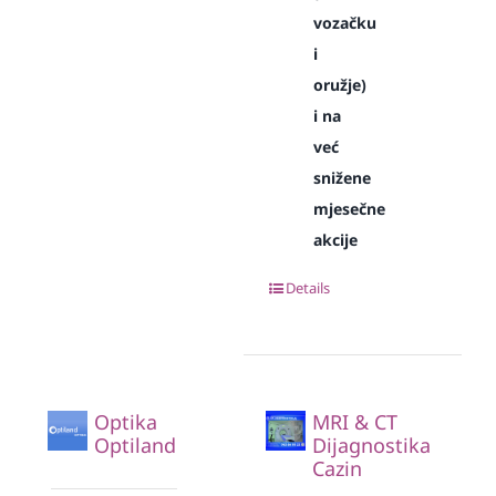
vozačku
i
oružje)
i na
već
snižene
mjesečne
akcije
Details
Optika
MRI & CT
Optiland
Dijagnostika
Cazin