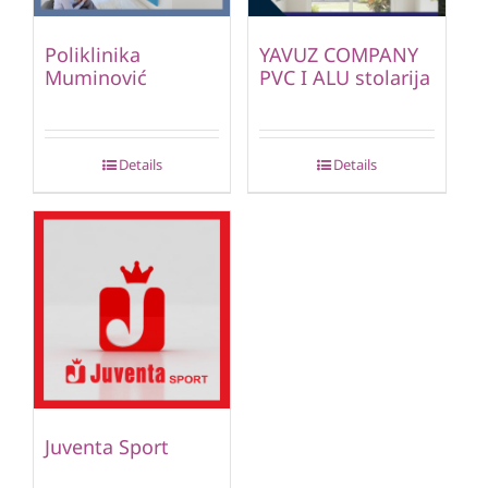
Poliklinika
YAVUZ COMPANY
Muminović
PVC I ALU stolarija
Details
Details
Juventa Sport