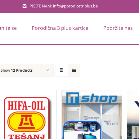
PIŠITE NAM: info@porodicetriplus.ba
anite se
Porodična 3 plus kartica
Podržite nas
Show
12 Products