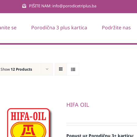
PIŠITE NAM: info@porodicetriplus.ba
anite se
Porodična 3 plus kartica
Podržite nas
Show
12 Products
HIFA OIL
Popust uz Porodičnu 3+ karticu: