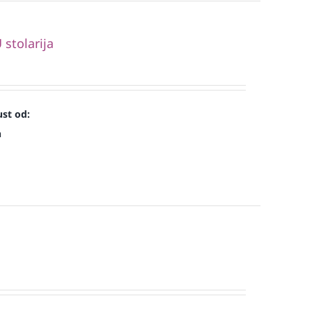
stolarija
st od:
n