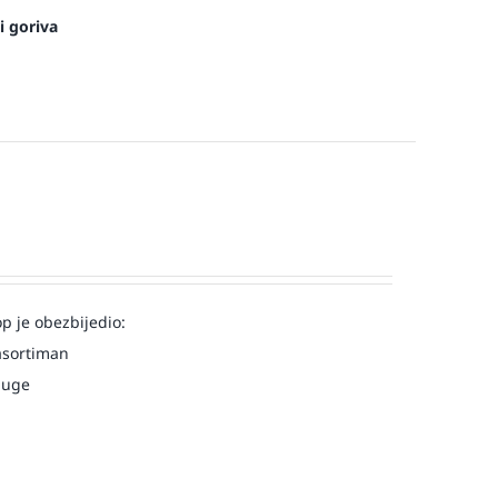
i goriva
op je obezbijedio:
asortiman
luge