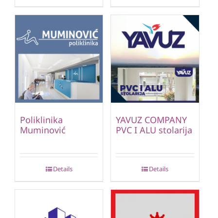
Poliklinika
YAVUZ COMPANY
Muminović
PVC I ALU stolarija
Details
Details