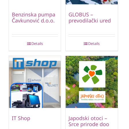
Benzinska pumpa
GLOBUS –
Čavkunović d.o.o.
prevodilački ured
Details
Details
IT Shop
Japodski otoci –
Srce prirode doo