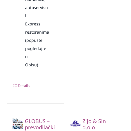
autoservisu
i
Express
restoranima
(popuste
pogledajte
u
Opisu)
Details
GLOBUS –
Zijo & Sin
prevodilački
d.o.o.