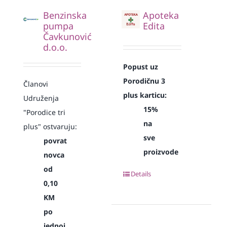
Benzinska
Apoteka
pumpa
Edita
Čavkunović
d.o.o.
Popust uz
Porodičnu 3
Članovi
plus karticu:
Udruženja
15%
"Porodice tri
na
plus" ostvaruju:
sve
povrat
proizvode
novca
od
Details
0,10
KM
po
jednoj