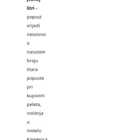
litri -
popust
vrijedi
neovisno
o
nasutom
broju
litara
popuste
pri
kupovini
peleta,
noćenja
u
motelu
Kamenica,