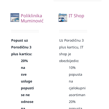
Poliklinika
IT Shop
Muminović
Popust uz
Uz Porodičnu 3
Porodičnu 3
plus karticu, IT
plus karticu:
shop je
20%
obezbijedio:
na
10%
sve
popusta
usluge
na
popusti
cjelokupni
se ne
asortiman
odnose
20%
na
popusta