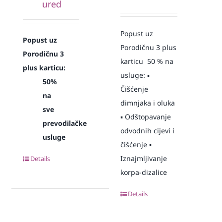
ured
Popust uz
Popust uz
Porodičnu 3 plus
Porodičnu 3
karticu 50 % na
plus karticu:
usluge: ▪️
50%
Čišćenje
na
dimnjaka i oluka
sve
▪️ Odštopavanje
prevodilačke
odvodnih cijevi i
usluge
čišćenje ▪️
Iznajmljivanje
Details
korpa-dizalice
Details