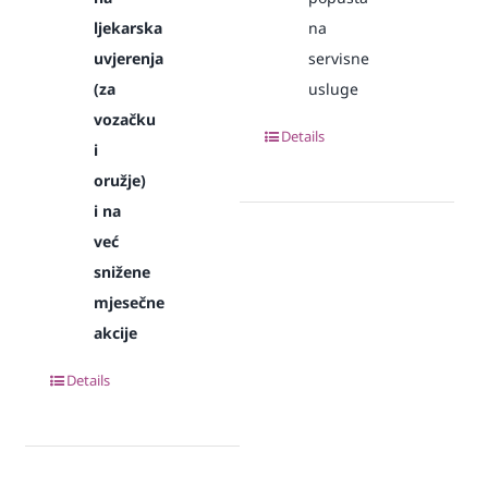
ljekarska
na
uvjerenja
servisne
(za
usluge
vozačku
Details
i
oružje)
i na
već
snižene
mjesečne
akcije
Details