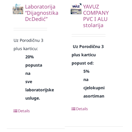
Laboratorija
YAVUZ
“Dijagnostika
COMPANY
Dr.Dedić”
PVC I ALU
stolarija
Uz Porodičnu 3
Uz Porodičnu 3
plus karticu:
plus karticu
20%
popust od:
popusta
5%
na
na
sve
cjelokupni
laboratorijske
asortiman
usluge.
Details
Details