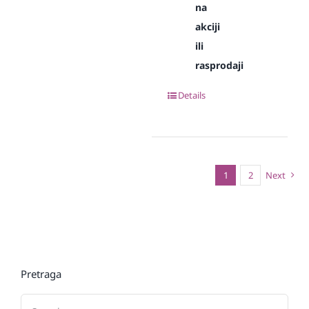
na
akciji
ili
rasprodaji
Details
1
2
Next
Pretraga