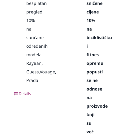
besplatan
snižene
pregled
cijene
10%
10%
na
na
sunčane
biciklističku
određenih
i
modela
fitnes
RayBan,
opremu
Guess,Vouage,
popusti
Prada
se ne
odnose
Details
na
proizvode
koji
su
već