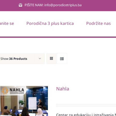
PIŠITE NAM: info@porodicetriplus.ba
anite se
Porodična 3 plus kartica
Podržite nas
Show
36 Products
Nahla
Centar za edukaciju i istraživanj