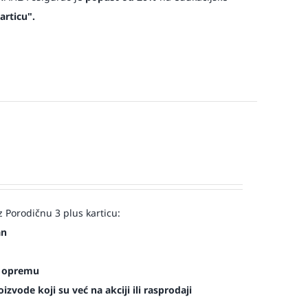
articu".
 Porodičnu 3 plus karticu:
an
es opremu
zvode koji su već na akciji ili rasprodaji