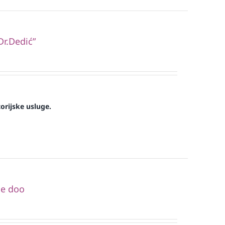
Dr.Dedić”
orijske usluge.
de doo