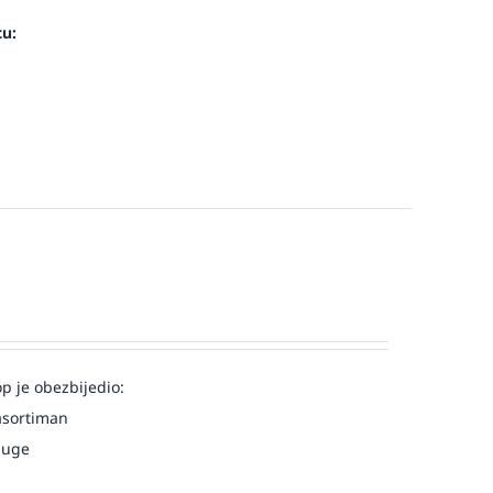
cu:
op je obezbijedio:
asortiman
luge