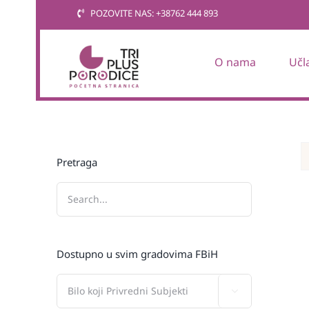
Skip
POZOVITE NAS: +38762 444 893
to
content
O nama
Učl
Pretraga
Dostupno u svim gradovima FBiH
