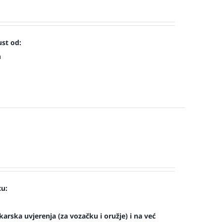
st od:
n
cu:
arska uvjerenja (za vozačku i oružje) i na već