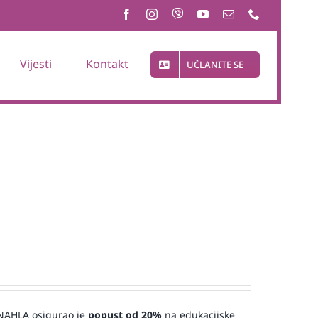
Vijesti
Kontakt
UČLANITE SE
a NAHLA osigurao je
popust od 20%
na edukacijske