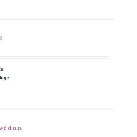
d
cu:
luge
ć d.o.o.