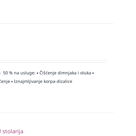
50 % na usluge: ▪️ Čišćenje dimnjaka i oluka ▪️
enje ▪️ Iznajmljivanje korpa-dizalice
stolarija