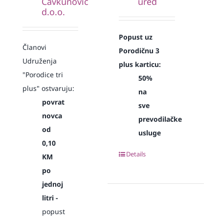
Čavkunović
ured
d.o.o.
Popust uz
Članovi
Porodičnu 3
Udruženja
plus karticu:
"Porodice tri
50%
plus" ostvaruju:
na
povrat
sve
novca
prevodilačke
od
usluge
0,10
Details
KM
po
jednoj
litri -
popust