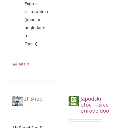
Express
restoranima
(popuste
pogledajte
u
Opisu)
Details
IT Shop
Japodski
otoci – Srce
prirode doo
Uz Porodičnu 3