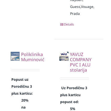
Guess,Vouage,
Prada
Details
Poliklinika
YAVUZ
Muminović
COMPANY
PVC I ALU
stolarija
Popust uz
Porodičnu 3
Uz Porodičnu 3
plus karticu:
plus karticu
20%
popust od:
na
5%