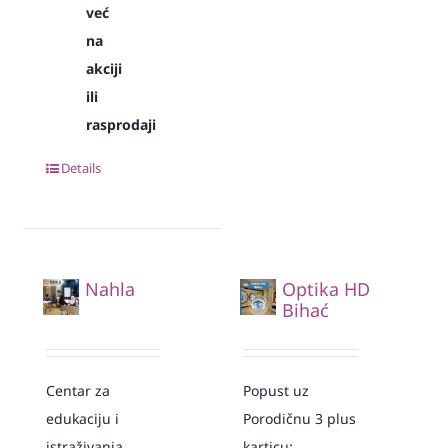
već
na
akciji
ili
rasprodaji
Details
Nahla
Optika HD
Bihać
Centar za
Popust uz
edukaciju i
Porodičnu 3 plus
istraživanja
karticu: