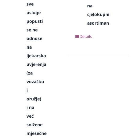
sve
na
usluge
cjelokupni
popusti
asortiman
se ne
Details
odnose
na
ljekarska
uvjerenja
(za
vozačku
i
oružje)
i na
već
snižene
mjesečne