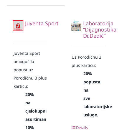
Juventa Sport
Laboratorija
“Dijagnostika
Dr.Dedić”
Juventa Sport
Uz Porodičnu 3
omogućila
plus karticu:
popust uz
20%
Porodičnu 3 plus
popusta
karticu:
na
20%
sve
na
laboratorijske
cjelokupni
usluge.
asortiman
10%
Details