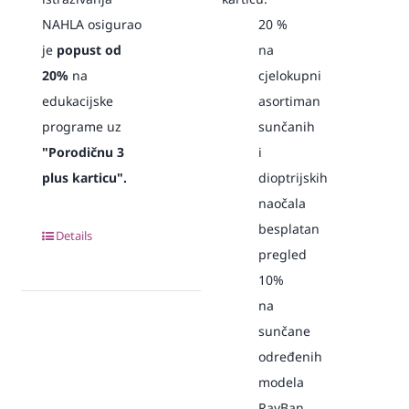
NAHLA osigurao
20 %
je
popust od
na
20%
na
cjelokupni
edukacijske
asortiman
programe uz
sunčanih
"Porodičnu 3
i
plus karticu".
dioptrijskih
naočala
besplatan
Details
pregled
10%
na
sunčane
određenih
modela
RayBan,