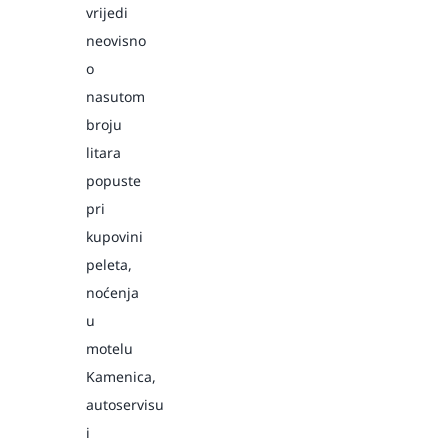
vrijedi
neovisno
o
nasutom
broju
litara
popuste
pri
kupovini
peleta,
noćenja
u
motelu
Kamenica,
autoservisu
i