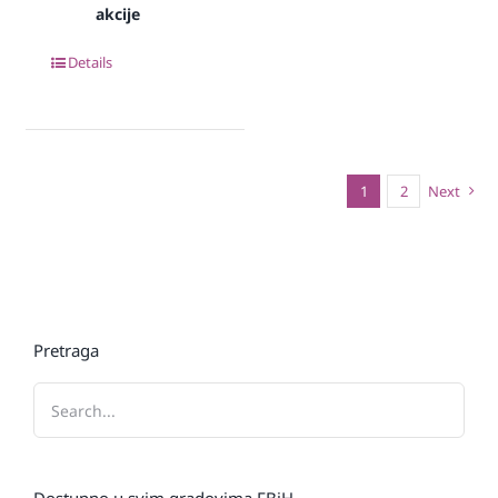
akcije
Details
1
2
Next
Pretraga