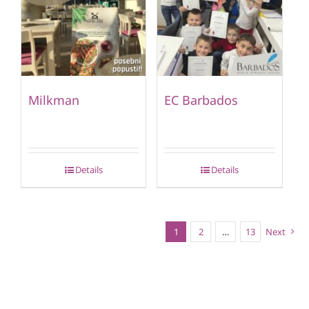
Milkman
EC Barbados
Details
Details
1
2
…
13
Next