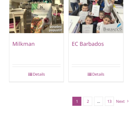
Milkman
EC Barbados
Details
Details
1
2
…
13
Next