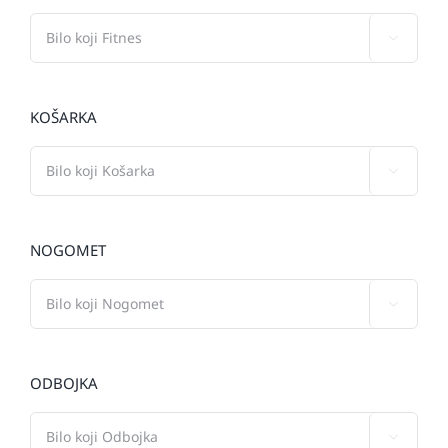

KOŠARKA

NOGOMET

ODBOJKA
