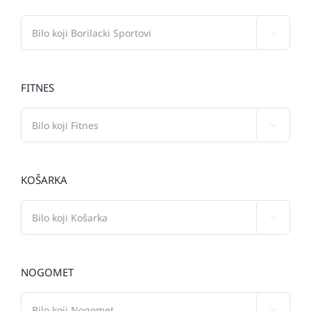

FITNES

KOŠARKA

NOGOMET
