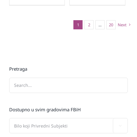
1
2
…
20
Next
Pretraga
Dostupno u svim gradovima FBiH
