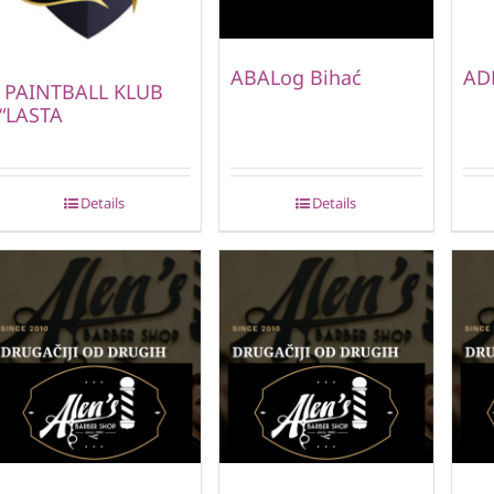
ABALog Bihać
AD
PAINTBALL KLUB
“LASTA
Details
Details