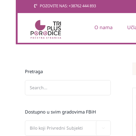
Skip
POZOVITE NAS: +38762 444 893
to
content
O nama
Učl
Pretraga
Dostupno u svim gradovima FBiH
