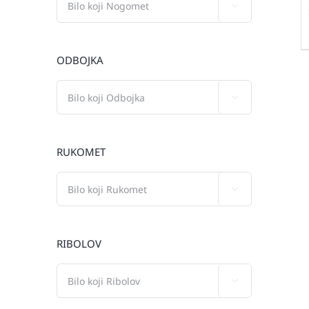

ODBOJKA

RUKOMET

RIBOLOV
