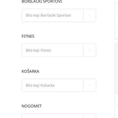
BORILAČKI SPORTOVI

FITNES

KOŠARKA

NOGOMET