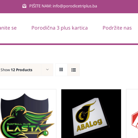
PIŠITE NAM: info@porodicetriplus.ba
anite se
Porodična 3 plus kartica
Podržite nas
Show
12 Products