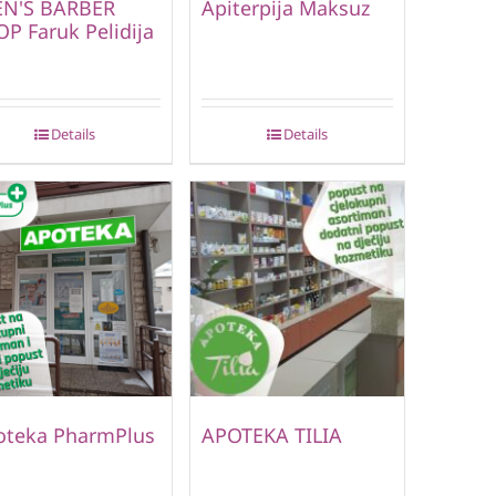
EN'S BARBER
Apiterpija Maksuz
P Faruk Pelidija
Details
Details
oteka PharmPlus
APOTEKA TILIA