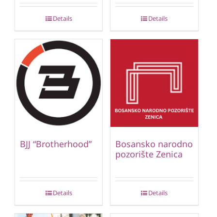
Details
Details
BJJ “Brotherhood”
Bosansko narodno
pozorište Zenica
Details
Details