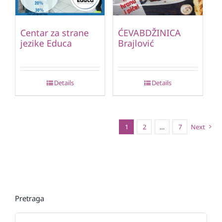
Centar za strane
ĆEVABDŽINICA
jezike Educa
Brajlović
Details
Details
1
2
…
7
Next
Pretraga