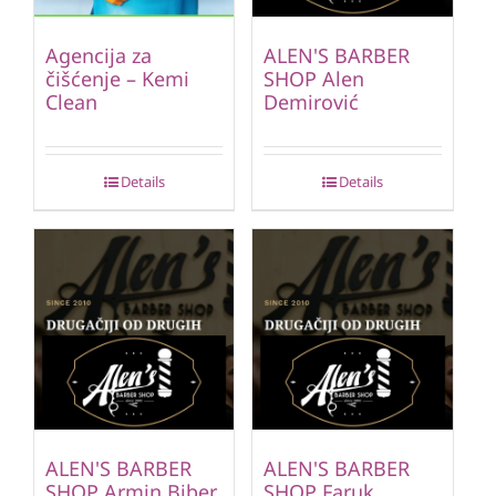
Agencija za
ALEN'S BARBER
čišćenje – Kemi
SHOP Alen
Clean
Demirović
Details
Details
ALEN'S BARBER
ALEN'S BARBER
SHOP Armin Biber
SHOP Faruk