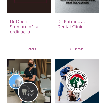
Dr Obeji –
Dr. Kutranović
Stomatološka
Dental Clinic
ordinacija
Details
Details