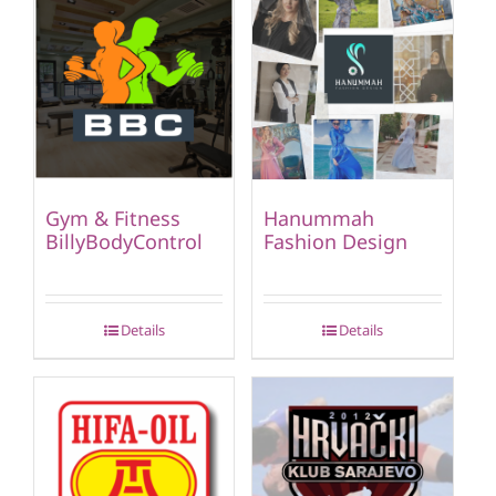
Gym & Fitness
Hanummah
BillyBodyControl
Fashion Design
Details
Details