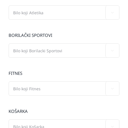

BORILAČKI SPORTOVI

FITNES

KOŠARKA
