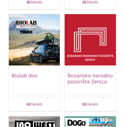
Details
Details
Biolab doo
Bosansko narodno
pozorište Zenica
Details
Details