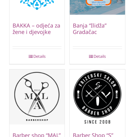
BAKKA – odjeća za
Banja “Ilidža”
žene i djevojke
Gradačac
Details
Details
Barber shop “MAL”
Barber Shop “S”