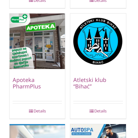
Details
Details
Apoteka
Atletski klub
PharmPlus
“Bihać”
Details
Details