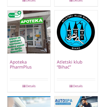
Details
Details
Apoteka
Atletski klub
PharmPlus
“Bihać”
Details
Details