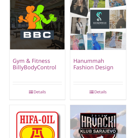
Gym & Fitness
Hanummah
BillyBodyControl
Fashion Design
Details
Details