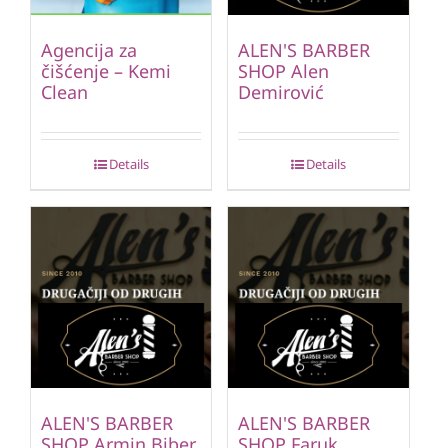
Agencija za
ALEN'S BARBER
čišćenje – Kemi
SHOP Alen
Clean
Demirović
Details
Details
ALEN'S BARBER
ALEN'S BARBER
SHOP Armin Biber
SHOP Faruk