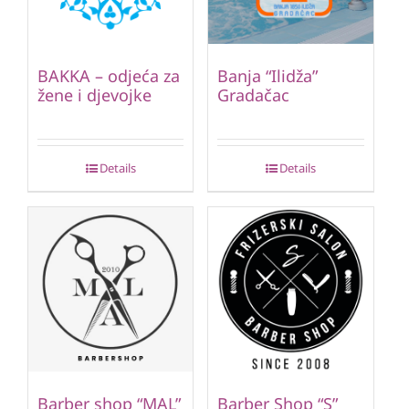
BAKKA – odjeća za
Banja “Ilidža”
žene i djevojke
Gradačac
Details
Details
Barber shop “MAL”
Barber Shop “S”