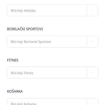

BORILAČKI SPORTOVI

FITNES

KOŠARKA
