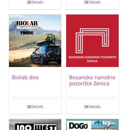
Details
Details
Biolab doo
Bosansko narodno
pozorište Zenica
Details
Details