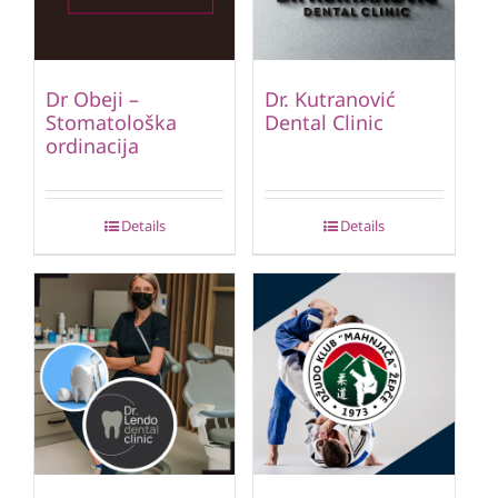
Dr Obeji –
Dr. Kutranović
Stomatološka
Dental Clinic
ordinacija
Details
Details