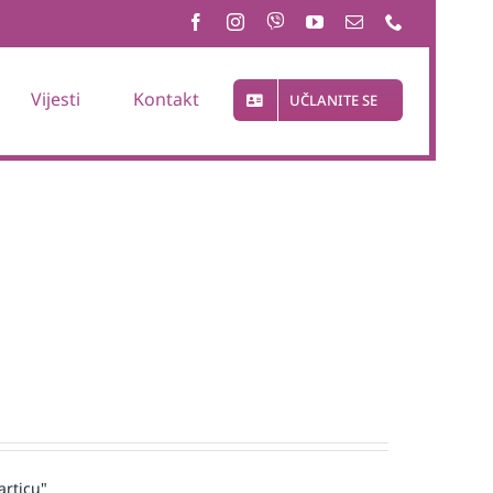
Vijesti
Kontakt
UČLANITE SE
articu"