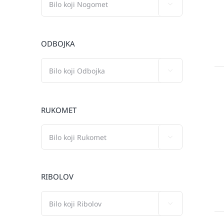

ODBOJKA

RUKOMET

RIBOLOV
