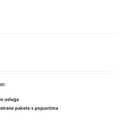
st:
an usluga
kreirane pakete s popustima