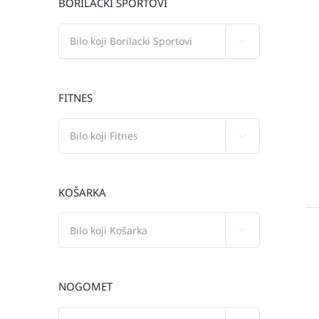
BORILAČKI SPORTOVI

FITNES

KOŠARKA

NOGOMET