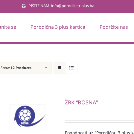
PIŠITE NAM: info@porodicetriplus.ba
anite se
Porodična 3 plus kartica
Podržite nas
Show
12 Products
ŽRK “BOSNA”
Pogodnosti uz "Porodičnu 3 plus k