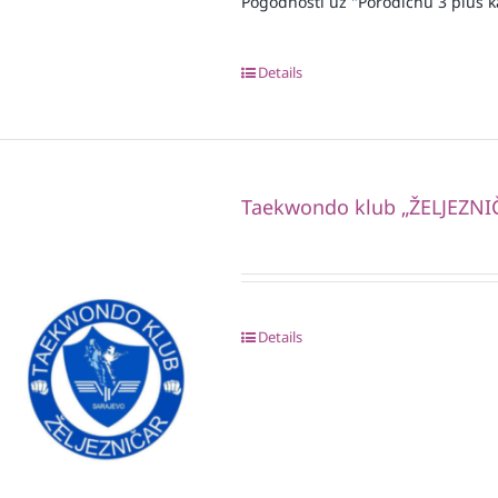
Pogodnosti uz "Porodičnu 3 plus k
Details
Taekwondo klub „ŽELJEZNI
Details