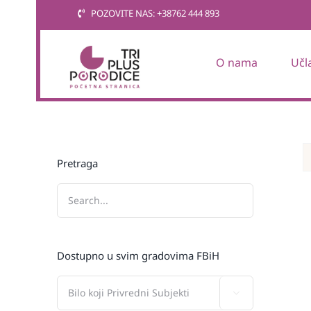
Skip
POZOVITE NAS: +38762 444 893
to
content
O nama
Učl
Pretraga
Dostupno u svim gradovima FBiH
