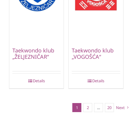
Taekwondo klub
Taekwondo klub
„ŽELJEZNIČAR“
„VOGOŠĆA“
Details
Details
1
2
…
20
Next