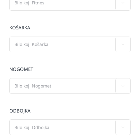

KOŠARKA

NOGOMET

ODBOJKA
