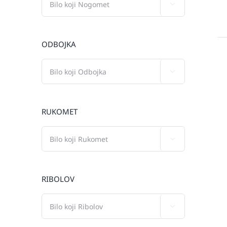

ODBOJKA

RUKOMET

RIBOLOV
