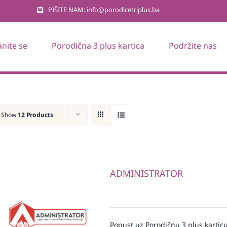
PIŠITE NAM: info@porodicetriplus.ba
anite se
Porodična 3 plus kartica
Podržite nas
Show
12 Products
ADMINISTRATOR
Popust uz Porodičnu 3 plus karticu