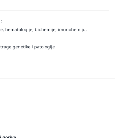
:
e, hematologije, biohemije, imunohemiju,
trage genetike i patologije
i goriva