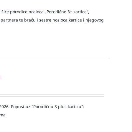
e šire porodice nosioca „Porodične 3+ kartice“,
 partnera te braću i sestre nosioca kartice i njegovog
a
 2026. Popust uz "Porodičnu 3 plus karticu":
jma