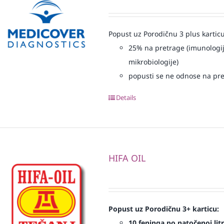
Popust uz Porodičnu 3 plus karticu
25% na pretrage (imunologij
mikrobiologije)
popusti se ne odnose na pre
Details
HIFA OIL
Popust uz Porodičnu 3+ karticu:
10 feninga po natočenoj litr