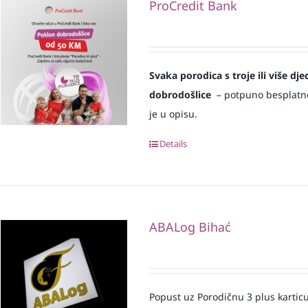
ProCredit Bank
Svaka
porodica s troje ili više d
dobrodošlice
– potpuno besplatno i
je u opisu.
Details
ABALog Bihać
Popust uz Porodičnu 3 plus karticu