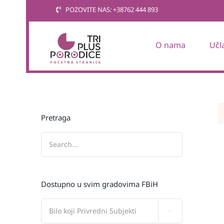
Skip
POZOVITE NAS: +38762 444 893
to
content
O nama
Učl
Pretraga
Dostupno u svim gradovima FBiH
