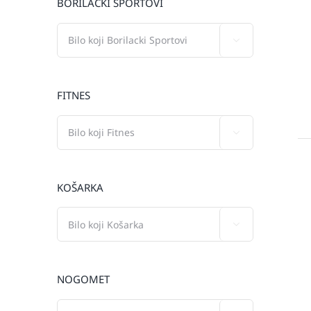
BORILAČKI SPORTOVI

FITNES

KOŠARKA

NOGOMET