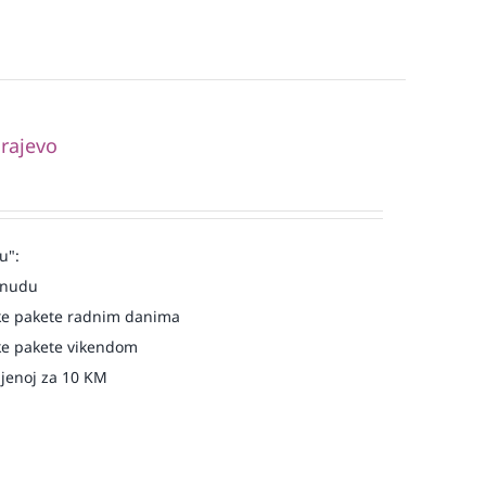
rajevo
u":
onudu
e pakete radnim danima
e pakete vikendom
njenoj za 10 KM