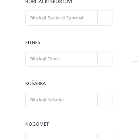
BORILAČKI SPORTOVI

FITNES

KOŠARKA

NOGOMET