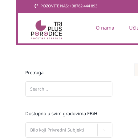
Skip
POZOVITE NAS: +38762 444 893
to
content
O nama
Učl
Pretraga
Dostupno u svim gradovima FBiH
