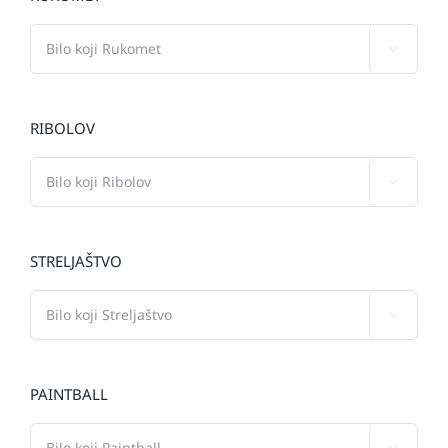

RIBOLOV

STRELJAŠTVO

PAINTBALL
