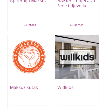
Apiterpija Maksuz
BAKKA – odjeća za
žene i djevojke
Details
Details
Maksuz kutak
Willkids