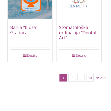
Banja “Ilidža”
Stomatološka
Gradačac
ordinacija “Dental
Art”
Details
Details
1
2
…
10
Next