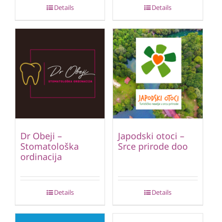
Details
Details
Dr Obeji –
Japodski otoci –
Stomatološka
Srce prirode doo
ordinacija
Details
Details