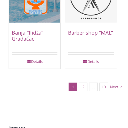
Banja “Ilidža”
Barber shop “MAL”
Gradačac
Details
Details
1
2
…
10
Next