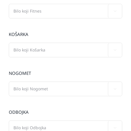

KOŠARKA

NOGOMET

ODBOJKA
