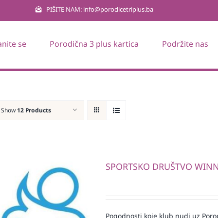
PIŠITE NAM: info@porodicetriplus.ba
anite se
Porodična 3 plus kartica
Podržite nas
Show
12 Products
SPORTSKO DRUŠTVO WIN
Pogodnosti koje klub nudi uz Porod