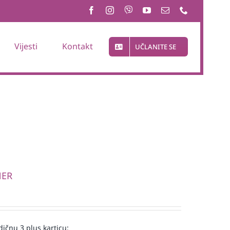
Vijesti
Kontakt
UČLANITE SE
NER
ičnu 3 plus karticu: