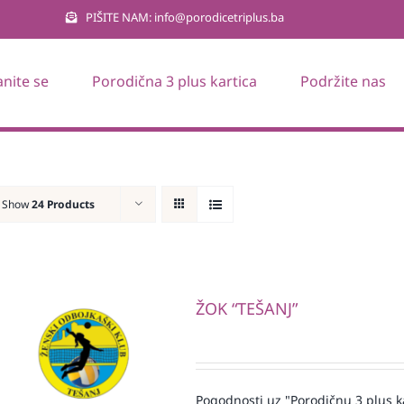
PIŠITE NAM: info@porodicetriplus.ba
anite se
Porodična 3 plus kartica
Podržite nas
Show
24 Products
ŽOK “TEŠANJ”
Pogodnosti uz "Porodičnu 3 plus k