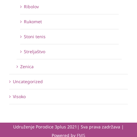
Ribolov
Rukomet
Stoni tenis
Streljaštvo
Zenica
Uncategorized
Visoko
Udruženje Porodice 3plus 2021| Sva prava zadržava |
Powered by
FMS