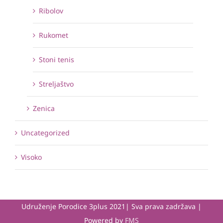
Ribolov
Rukomet
Stoni tenis
Streljaštvo
Zenica
Uncategorized
Visoko
Udruženje Porodice 3plus 2021| Sva prava zadržava |
Powered by
FMS