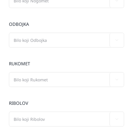

ODBOJKA

RUKOMET

RIBOLOV
