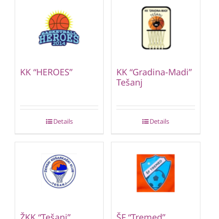
KK “HEROES”
KK “Gradina-Madi”
Tešanj
Details
Details
ŽKK “Tešanj”
ŠF “Tremed”