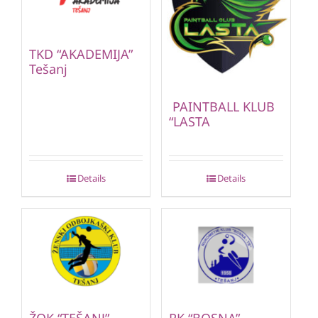
TKD “AKADEMIJA”
Tešanj
PAINTBALL KLUB
“LASTA
Details
Details
ŽOK “TEŠANJ”
RK “BOSNA”