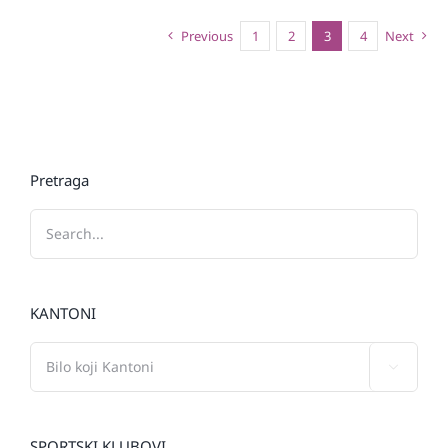
Previous
1
2
3
4
Next
Pretraga
KANTONI

SPORTSKI KLUBOVI