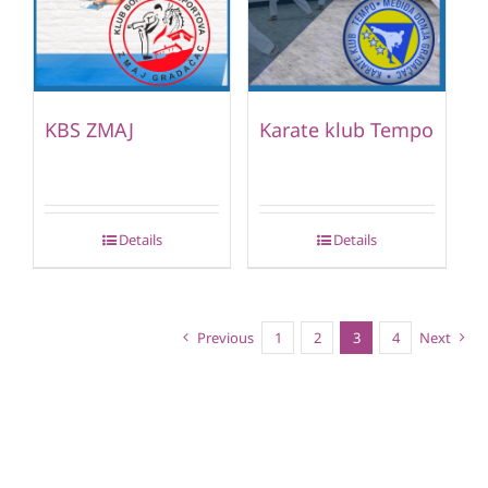
KBS ZMAJ
Karate klub Tempo
Details
Details
Previous
1
2
3
4
Next