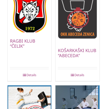
RAGBI KLUB
“ČELIK”
KOŠARKAŠKI KLUB
“ABECEDA”
Details
Details