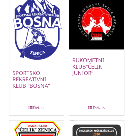
RUKOMETNI
KLUB”ČELIK
JUNIOR”
SPORTSKO
REKREATIVNI
KLUB “BOSNA”
Details
Details