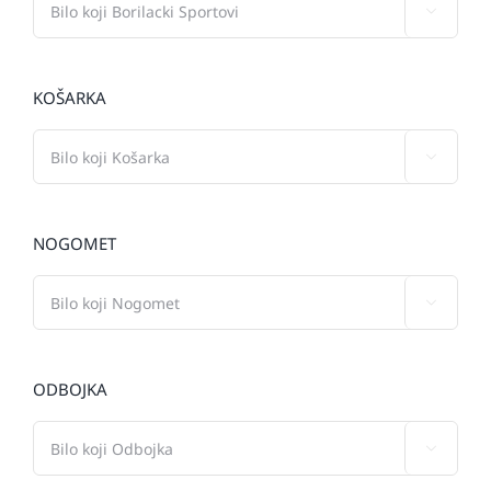

KOŠARKA

NOGOMET

ODBOJKA
