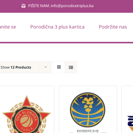
PIŠITE NAM: info@porodicetriplus.ba
anite se
Porodična 3 plus kartica
Podržite nas
Show
12 Products