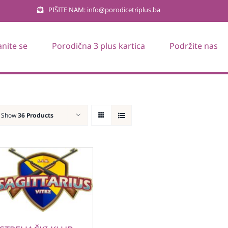
PIŠITE NAM: info@porodicetriplus.ba
anite se
Porodična 3 plus kartica
Podržite nas
Show
36 Products