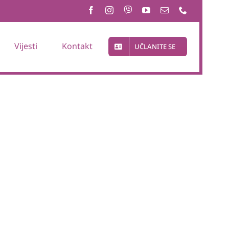
Vijesti
Kontakt
UČLANITE SE