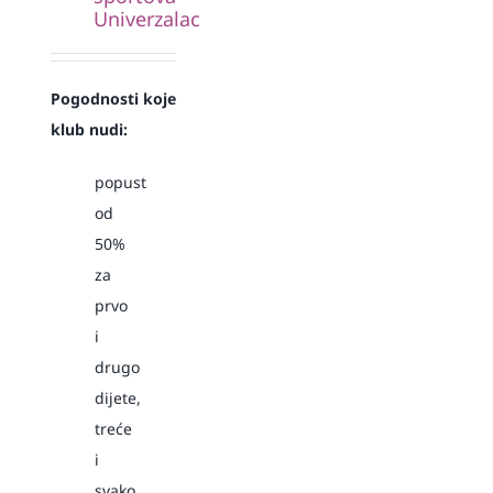
Univerzalac
Pogodnosti koje
klub nudi:
popust
od
50%
za
prvo
i
drugo
dijete,
treće
i
svako