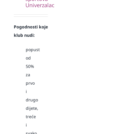
Univerzalac
Pogodnosti koje
klub nudi:
popust
od
50%
za
prvo
i
drugo
dijete,
treće
i
svako