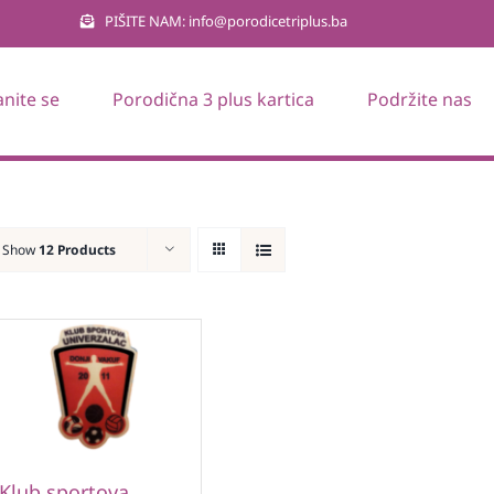
PIŠITE NAM: info@porodicetriplus.ba
anite se
Porodična 3 plus kartica
Podržite nas
Show
12 Products
Klub sportova