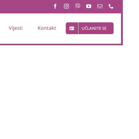
Vijesti
Kontakt
UČLANITE SE